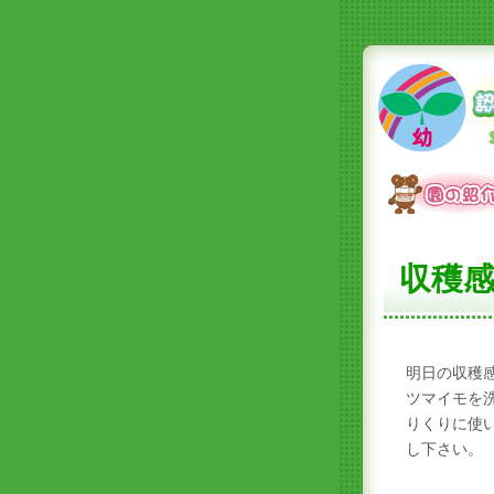
収穫
明日の収穫
ツマイモを
りくりに使
し下さい。